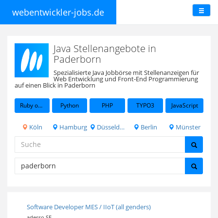
webentwickler-jobs.de
Java Stellenangebote in
Paderborn
Spezialisierte Java Jobbörse mit Stellenanzeigen für
Web Entwicklung und Front-End Programmierung
auf einen Blick in Paderborn
Ruby on Rails
Python
PHP
TYPO3
JavaScript
Köln
Hamburg
Düsseldorf
Berlin
Münster
Software Developer MES / IIoT (all genders)
adesso SE