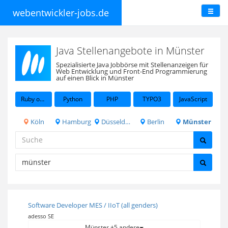
webentwickler-jobs.de
Java Stellenangebote in Münster
Spezialisierte Java Jobbörse mit Stellenanzeigen für
Web Entwicklung und Front-End Programmierung
auf einen Blick in Münster
Ruby on Rails
Python
PHP
TYPO3
JavaScript
Köln
Hamburg
Düsseldorf
Berlin
Münster
Software Developer MES / IIoT (all genders)
adesso SE
Münster +5 andere