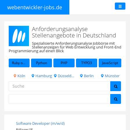
webentwickler-jobs.de
Anforderungsanalyse
Stellenangebote in Deutschland
Spezialisierte Anforderungsanalyse Jobbörse mit
Stellenanzeigen für Web Entwicklung und Front-End
Programmierung auf einen Blick
Ruby on Rails
Python
PHP
TYPO3
JavaScript
Köln
Hamburg
Düsseldorf
Berlin
Münster
Software Developer (m/w/d)
Bilfinger SE