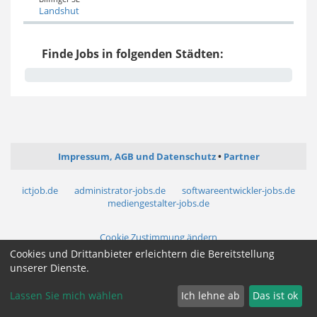
Landshut
Finde Jobs in folgenden Städten:
Impressum, AGB und Datenschutz
Partner
ictjob.de
administrator-jobs.de
softwareentwickler-jobs.de
mediengestalter-jobs.de
Cookie Zustimmung ändern
Cookies und Drittanbieter erleichtern die Bereitstellung
unserer Dienste.
Lassen Sie mich wählen
Ich lehne ab
Das ist ok