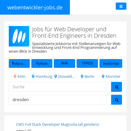
webentwickler-jobs.de
Jobs für Web Developer und
Front-End Engineers in Dresden
Spezialisierte Jobbörse mit Stellenanzeigen für Web
Entwicklung und Front-End Programmierung auf
einen Blick in Dresden
Ruby on Rails
Python
PHP
TYPO3
JavaScript
Köln
Hamburg
Düsseldorf
Berlin
Münster
CMS Full Stack Developer Magnolia (all genders)
adesso SE