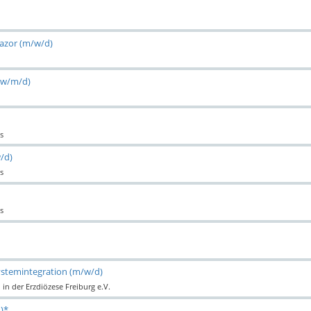
lazor (m/w/d)
(w/m/d)
s
w/d)
s
s
ystemintegration (m/w/d)
in der Erzdiözese Freiburg e.V.
)*