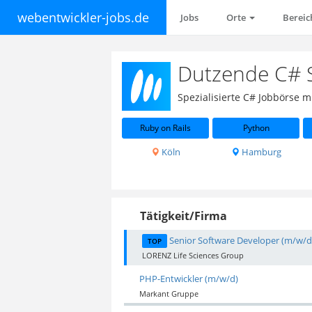
webentwickler-jobs.de
Jobs
Orte
Berei
Dutzende C# S
Spezialisierte C# Jobbörse 
Ruby on Rails
Python
Köln
Hamburg
Tätigkeit/Firma
Senior Software Developer (m/w/d)
TOP
LORENZ Life Sciences Group
PHP-Entwickler (m/w/d)
Markant Gruppe