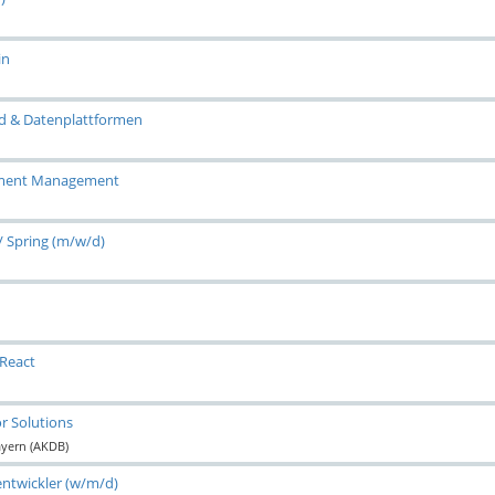
in
nd & Datenplattformen
stment Management
/ Spring (m/w/d)
 React
r Solutions
ayern (AKDB)
entwickler (w/m/d)