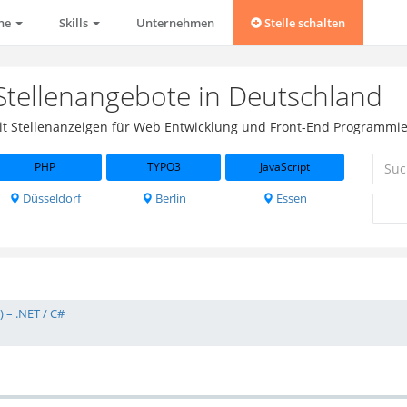
che
Skills
Unternehmen
Stelle schalten
tellenangebote in Deutschland
mit Stellenanzeigen für Web Entwicklung und Front-End Programmie
PHP
TYPO3
JavaScript
Düsseldorf
Berlin
Essen
 – .NET / C#