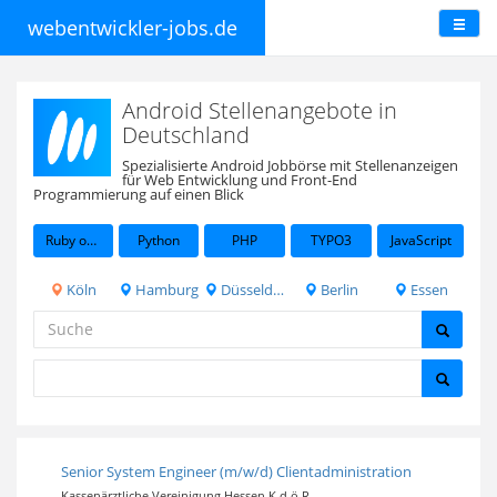
webentwickler-jobs.de
Android Stellenangebote in
Deutschland
Spezialisierte Android Jobbörse mit Stellenanzeigen
für Web Entwicklung und Front-End
Programmierung auf einen Blick
Ruby on Rails
Python
PHP
TYPO3
JavaScript
Köln
Hamburg
Düsseldorf
Berlin
Essen
Senior System Engineer (m/w/d) Clientadministration
Kassenärztliche Vereinigung Hessen K.d.ö.R.