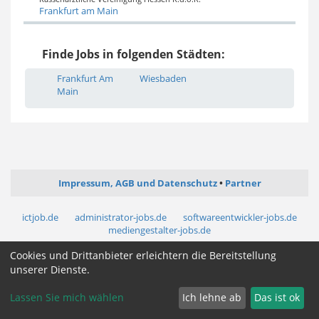
Frankfurt am Main
Finde Jobs in folgenden Städten:
Frankfurt Am
Wiesbaden
Main
Impressum, AGB und Datenschutz
Partner
ictjob.de
administrator-jobs.de
softwareentwickler-jobs.de
mediengestalter-jobs.de
Cookies und Drittanbieter erleichtern die Bereitstellung
Cookie Zustimmung ändern
unserer Dienste.
Lassen Sie mich wählen
Ich lehne ab
Das ist ok