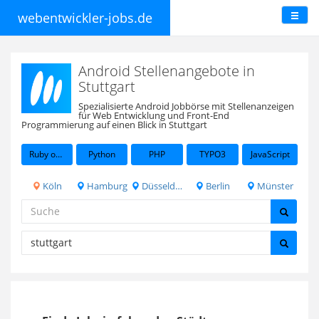
webentwickler-jobs.de
Android Stellenangebote in
Stuttgart
Spezialisierte Android Jobbörse mit Stellenanzeigen
für Web Entwicklung und Front-End
Programmierung auf einen Blick in Stuttgart
Ruby on Rails
Python
PHP
TYPO3
JavaScript
Köln
Hamburg
Düsseldorf
Berlin
Münster