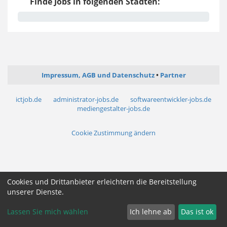
Finde Jobs in folgenden Städten:
Impressum, AGB und Datenschutz
Partner
ictjob.de
administrator-jobs.de
softwareentwickler-jobs.de
mediengestalter-jobs.de
Cookie Zustimmung ändern
Cookies und Drittanbieter erleichtern die Bereitstellung
unserer Dienste.
Lassen Sie mich wählen
Ich lehne ab
Das ist ok