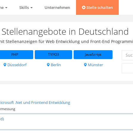
che
Skills
Unternehmen
Stelle schalten
Stellenangebote in Deutschland
 mit Stellenanzeigen für Web Entwicklung und Front-End Programmi
PHP
TYPO3
JavaScript
Düsseldorf
Berlin
Münster
icrosoft .Net und Frontend Entwicklung
Vermessung
/d)