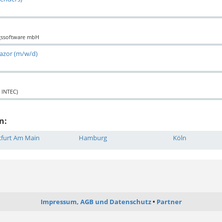
ngssoftware mbH
lazor (m/w/d)
 INTEC)
n:
kfurt Am Main
Hamburg
Köln
Impressum, AGB und Datenschutz
Partner