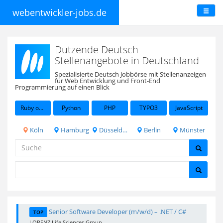
webentwickler-jobs.de
Dutzende Deutsch
Stellenangebote in Deutschland
Spezialisierte Deutsch Jobbörse mit Stellenanzeigen
für Web Entwicklung und Front-End
Programmierung auf einen Blick
Ruby on Rails
Python
PHP
TYPO3
JavaScript
Köln
Hamburg
Düsseldorf
Berlin
Münster
Senior Software Developer (m/w/d) – .NET / C#
TOP
LORENZ Life Sciences Group