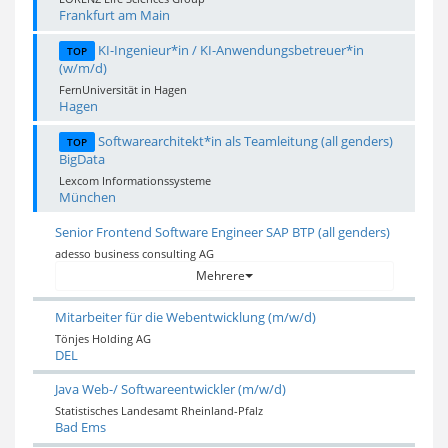
Frankfurt am Main
KI-Ingenieur*in / KI-Anwendungsbetreuer*in
TOP
(w/m/d)
FernUniversität in Hagen
Hagen
Softwarearchitekt*in als Teamleitung (all genders)
TOP
BigData
Lexcom Informationssysteme
München
Senior Frontend Software Engineer SAP BTP (all genders)
adesso business consulting AG
Mehrere
Mitarbeiter für die Webentwicklung (m/w/d)
Tönjes Holding AG
DEL
Java Web-/ Softwareentwickler (m/w/d)
Statistisches Landesamt Rheinland-Pfalz
Bad Ems