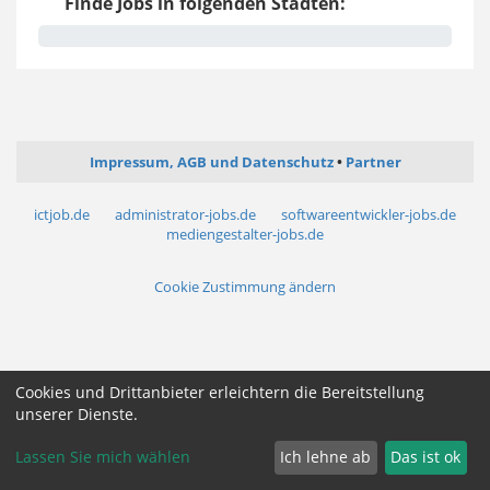
Finde Jobs in folgenden Städten:
Impressum, AGB und Datenschutz
Partner
ictjob.de
administrator-jobs.de
softwareentwickler-jobs.de
mediengestalter-jobs.de
Cookie Zustimmung ändern
Cookies und Drittanbieter erleichtern die Bereitstellung
unserer Dienste.
Lassen Sie mich wählen
Ich lehne ab
Das ist ok