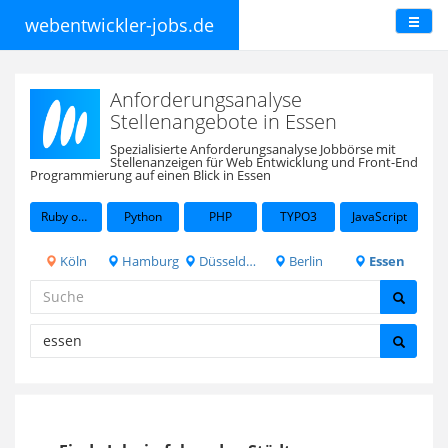
webentwickler-jobs.de
Anforderungsanalyse
Stellenangebote in Essen
Spezialisierte Anforderungsanalyse Jobbörse mit
Stellenanzeigen für Web Entwicklung und Front-End
Programmierung auf einen Blick in Essen
Ruby on Rails
Python
PHP
TYPO3
JavaScript
Köln
Hamburg
Düsseldorf
Berlin
Essen