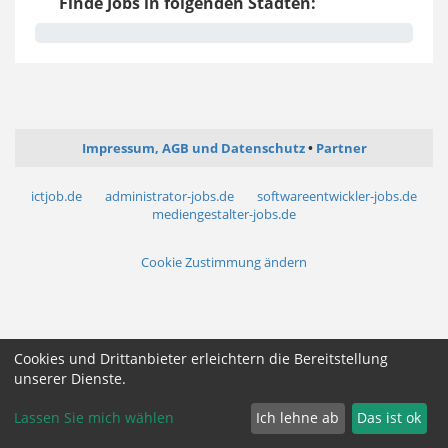
Finde Jobs in folgenden Städten:
Impressum, AGB und Datenschutz
Partner
ictjob.de
administrator-jobs.de
softwareentwickler-jobs.de
mediengestalter-jobs.de
Cookie Zustimmung ändern
Cookies und Drittanbieter erleichtern die Bereitstellung
unserer Dienste.
Lassen Sie mich wählen
Ich lehne ab
Das ist ok