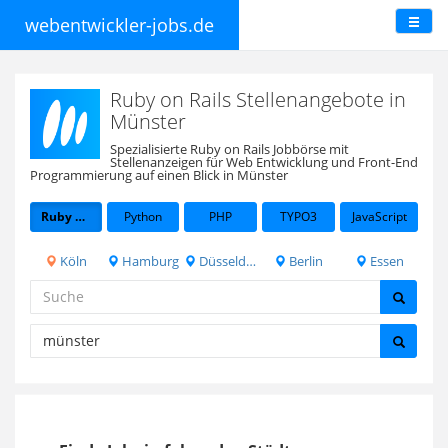
webentwickler-jobs.de
Ruby on Rails Stellenangebote in
Münster
Spezialisierte Ruby on Rails Jobbörse mit
Stellenanzeigen für Web Entwicklung und Front-End
Programmierung auf einen Blick in Münster
Ruby on Rails
Python
PHP
TYPO3
JavaScript
Köln
Hamburg
Düsseldorf
Berlin
Essen