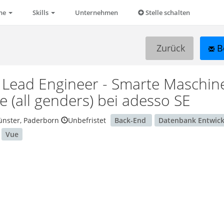
che
Skills
Unternehmen
Stelle schalten
Zurück
B
/ Lead Engineer - Smarte Maschi
 (all genders)
bei adesso SE
ünster, Paderborn
Unbefristet
Back-End
Datenbank Entwic
Vue