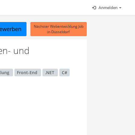
Anmelden
Nächster Webentwicklung Job
ewerben
in Düsseldorf
nen- und
klung
Front-End
.NET
C#