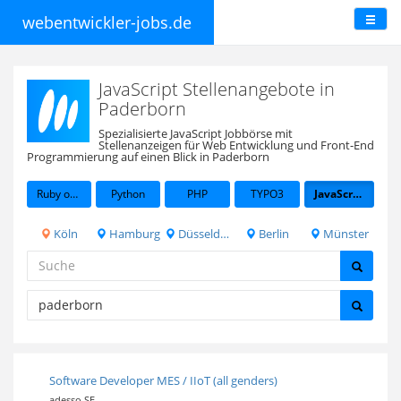
webentwickler-jobs.de
JavaScript Stellenangebote in
Paderborn
Spezialisierte JavaScript Jobbörse mit
Stellenanzeigen für Web Entwicklung und Front-End
Programmierung auf einen Blick in Paderborn
Ruby on Rails
Python
PHP
TYPO3
JavaScript
Köln
Hamburg
Düsseldorf
Berlin
Münster
Software Developer MES / IIoT (all genders)
adesso SE