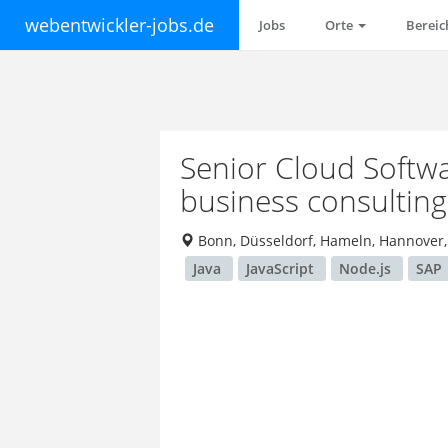
webentwickler-jobs.de
Jobs
Orte
Berei
Senior Cloud Softwa
business consultin
Bonn, Düsseldorf, Hameln, Hannover,
Java
JavaScript
Node.js
SAP