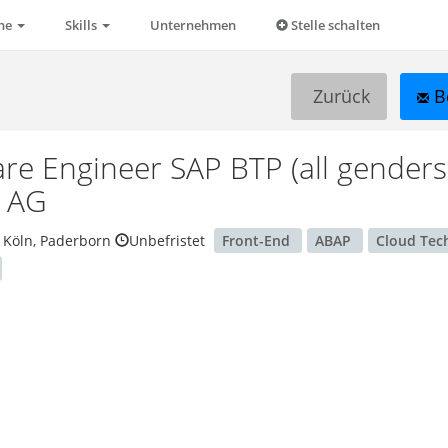
che
Skills
Unternehmen
Stelle schalten
Zurück
B
re Engineer SAP BTP (all genders
g AG
 Köln, Paderborn
Unbefristet
Front-End
ABAP
Cloud Tec