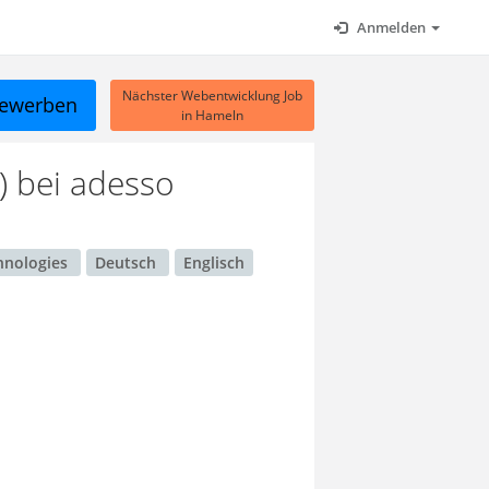
Anmelden
Nächster Webentwicklung Job
ewerben
in Hameln
)
bei adesso
hnologies
Deutsch
Englisch