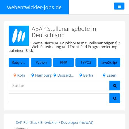
webentwickler-jobs.de
ABAP Stellenangebote in
Deutschland
Spezialisierte ABAP Jobbörse mit Stellenanzeigen für
Web Entwicklung und Front-End Programmierung
auf einen Blick
Ruby on Rails
Python
PHP
TYPO3
JavaScript
Köln
Hamburg
Düsseldorf
Berlin
Essen
SAP Full Stack Entwickler / Developer (m/w/d)
Vonovia