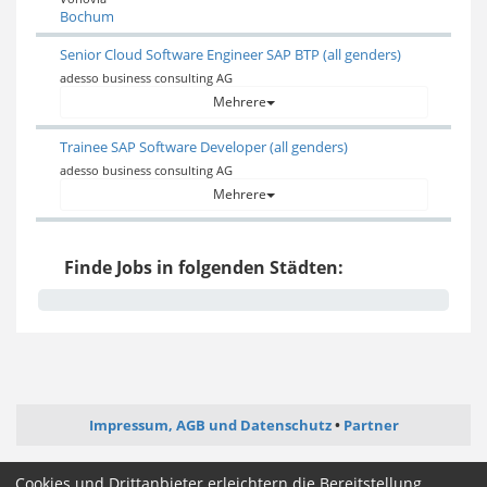
Bochum
Senior Cloud Software Engineer SAP BTP (all genders)
adesso business consulting AG
Mehrere
Trainee SAP Software Developer (all genders)
adesso business consulting AG
Mehrere
Finde Jobs in folgenden Städten:
Impressum, AGB und Datenschutz
Partner
ictjob.de
administrator-jobs.de
softwareentwickler-jobs.de
Cookies und Drittanbieter erleichtern die Bereitstellung