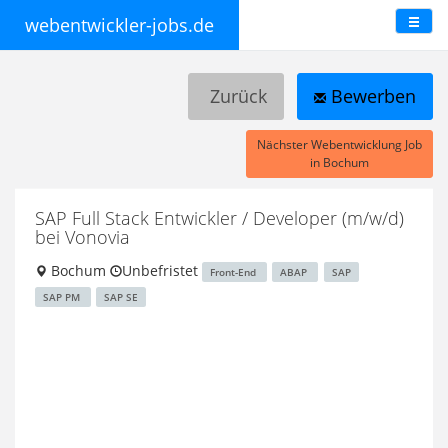
webentwickler-jobs.de
Zurück
Bewerben
Nächster Webentwicklung Job
in Bochum
SAP Full Stack Entwickler / Developer (m/w/d)
bei Vonovia
Bochum
Unbefristet
Front-End
ABAP
SAP
SAP PM
SAP SE