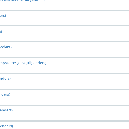
ers)
s)
enders)
systeme (GIS) (all genders)
enders)
nders)
genders)
genders)