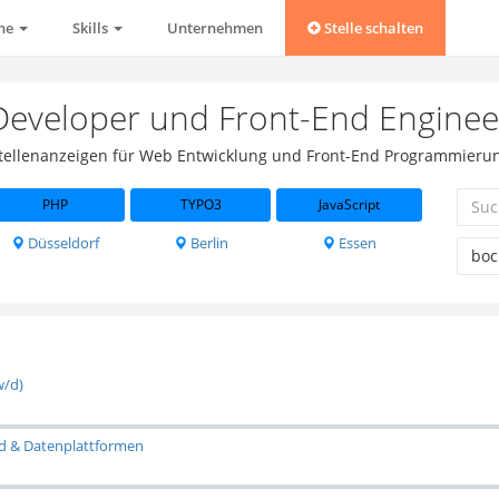
che
Skills
Unternehmen
Stelle schalten
Developer und Front-End Engine
 Stellenanzeigen für Web Entwicklung und Front-End Programmieru
PHP
TYPO3
JavaScript
Düsseldorf
Berlin
Essen
w/d)
nd & Datenplattformen