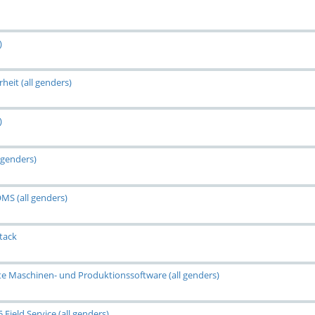
)
heit (all genders)
)
 genders)
MS (all genders)
tack
rte Maschinen- und Produktionssoftware (all genders)
Field Service (all genders)