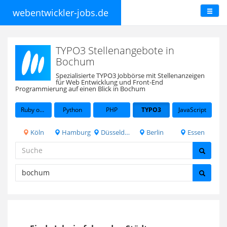
webentwickler-jobs.de
TYPO3 Stellenangebote in
Bochum
Spezialisierte TYPO3 Jobbörse mit Stellenanzeigen
für Web Entwicklung und Front-End
Programmierung auf einen Blick in Bochum
Ruby on Rails
Python
PHP
TYPO3
JavaScript
Köln
Hamburg
Düsseldorf
Berlin
Essen