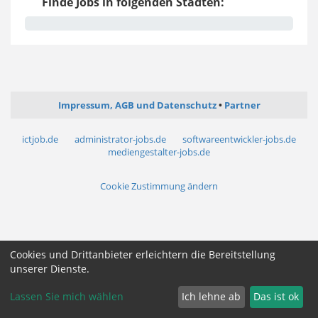
Finde Jobs in folgenden Städten:
Impressum, AGB und Datenschutz
Partner
ictjob.de
administrator-jobs.de
softwareentwickler-jobs.de
mediengestalter-jobs.de
Cookie Zustimmung ändern
Cookies und Drittanbieter erleichtern die Bereitstellung
unserer Dienste.
Lassen Sie mich wählen
Ich lehne ab
Das ist ok