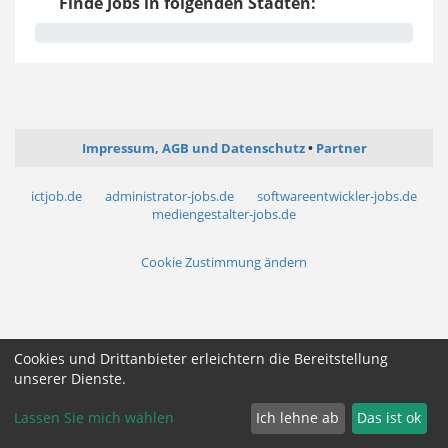
Finde Jobs in folgenden Städten:
Impressum, AGB und Datenschutz
Partner
ictjob.de
administrator-jobs.de
softwareentwickler-jobs.de
mediengestalter-jobs.de
Cookie Zustimmung ändern
Cookies und Drittanbieter erleichtern die Bereitstellung
unserer Dienste.
Lassen Sie mich wählen
Ich lehne ab
Das ist ok