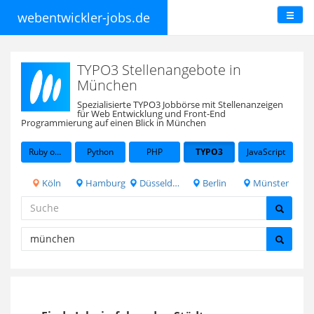
webentwickler-jobs.de
TYPO3 Stellenangebote in
München
Spezialisierte TYPO3 Jobbörse mit Stellenanzeigen
für Web Entwicklung und Front-End
Programmierung auf einen Blick in München
Ruby on Rails
Python
PHP
TYPO3
JavaScript
Köln
Hamburg
Düsseldorf
Berlin
Münster