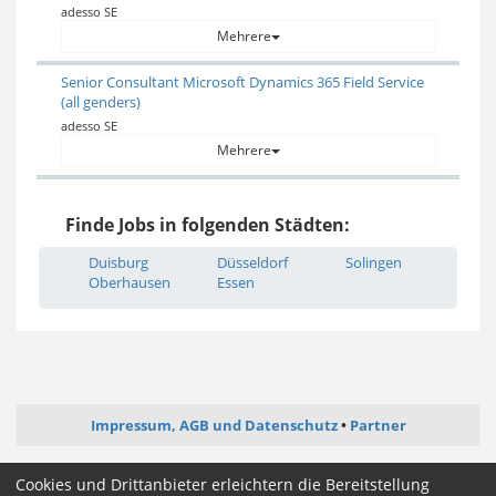
adesso SE
Mehrere
Senior Consultant Microsoft Dynamics 365 Field Service
(all genders)
adesso SE
Mehrere
Finde Jobs in folgenden Städten:
Duisburg
Düsseldorf
Solingen
Oberhausen
Essen
Impressum, AGB und Datenschutz
Partner
ictjob.de
administrator-jobs.de
softwareentwickler-jobs.de
Cookies und Drittanbieter erleichtern die Bereitstellung