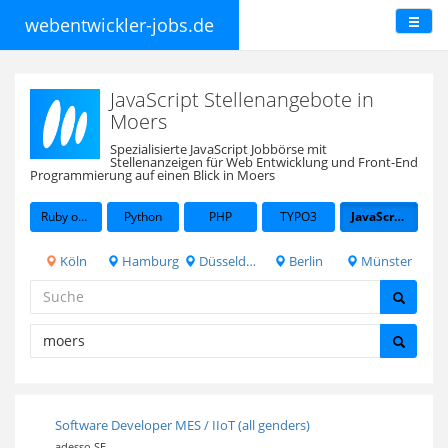
webentwickler-jobs.de
JavaScript Stellenangebote in
Moers
Spezialisierte JavaScript Jobbörse mit
Stellenanzeigen für Web Entwicklung und Front-End
Programmierung auf einen Blick in Moers
Ruby on Rails
Python
PHP
TYPO3
JavaScript
Köln
Hamburg
Düsseldorf
Berlin
Münster
Software Developer MES / IIoT (all genders)
adesso SE