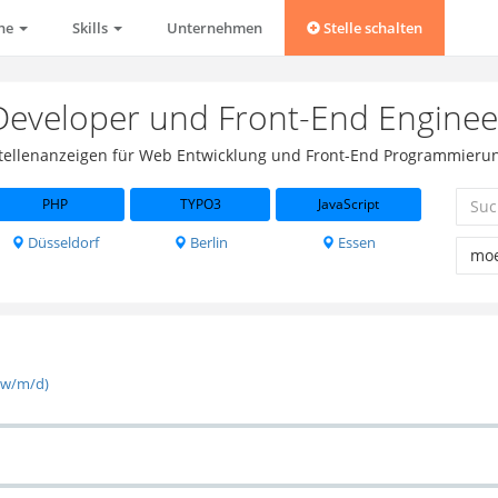
che
Skills
Unternehmen
Stelle schalten
Developer und Front-End Enginee
 Stellenanzeigen für Web Entwicklung und Front-End Programmierun
PHP
TYPO3
JavaScript
Düsseldorf
Berlin
Essen
(w/m/d)