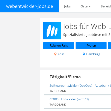
webentwickler-jobs.de
Jobs
Orte
Berei
Jobs für Web 
Spezialisierte Jobbörse mit
Ruby on Rails
Python
Köln
Hamburg
Tätigkeit/Firma
Softwareentwickler (DevOps) - Autobank 
TARGOBANK
COBOL Entwickler (w/m/d)
TARGOBANK