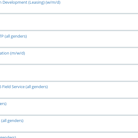
on Development (Leasing) (w/m/d)
P (all genders)
ration (m/w/d)
Field Service (all genders)
ers)
(all genders)
 genders)