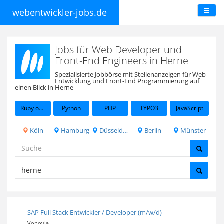
webentwickler-jobs.de
Jobs für Web Developer und
Front-End Engineers in Herne
Spezialisierte Jobbörse mit Stellenanzeigen für Web
Entwicklung und Front-End Programmierung auf
einen Blick in Herne
Ruby on Rails
Python
PHP
TYPO3
JavaScript
Köln
Hamburg
Düsseldorf
Berlin
Münster
SAP Full Stack Entwickler / Developer (m/w/d)
Vonovia