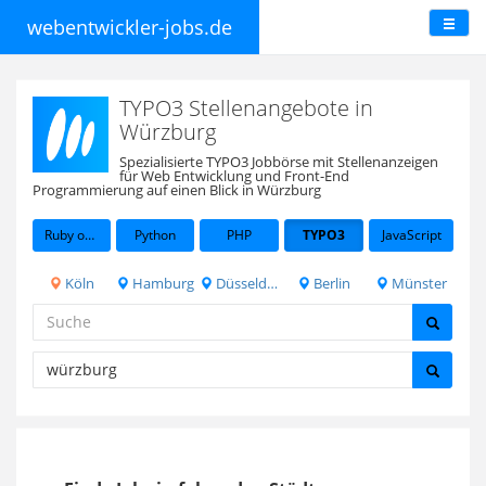
webentwickler-jobs.de
TYPO3 Stellenangebote in
Würzburg
Spezialisierte TYPO3 Jobbörse mit Stellenanzeigen
für Web Entwicklung und Front-End
Programmierung auf einen Blick in Würzburg
Ruby on Rails
Python
PHP
TYPO3
JavaScript
Köln
Hamburg
Düsseldorf
Berlin
Münster