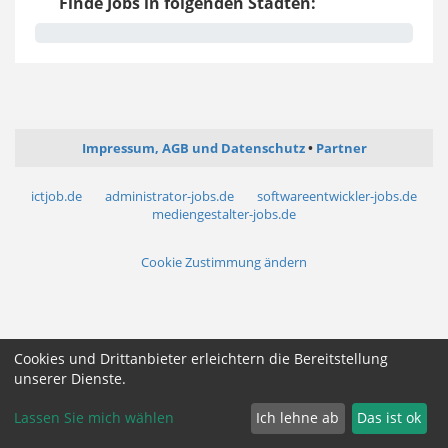
Finde Jobs in folgenden Städten:
Impressum, AGB und Datenschutz
Partner
ictjob.de
administrator-jobs.de
softwareentwickler-jobs.de
mediengestalter-jobs.de
Cookie Zustimmung ändern
Cookies und Drittanbieter erleichtern die Bereitstellung
unserer Dienste.
Lassen Sie mich wählen
Ich lehne ab
Das ist ok