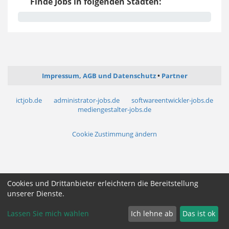
Finde Jobs in folgenden Städten:
Impressum, AGB und Datenschutz
Partner
ictjob.de
administrator-jobs.de
softwareentwickler-jobs.de
mediengestalter-jobs.de
Cookie Zustimmung ändern
Cookies und Drittanbieter erleichtern die Bereitstellung
unserer Dienste.
Lassen Sie mich wählen
Ich lehne ab
Das ist ok