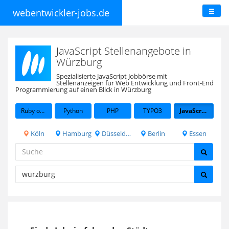
webentwickler-jobs.de
JavaScript Stellenangebote in
Würzburg
Spezialisierte JavaScript Jobbörse mit
Stellenanzeigen für Web Entwicklung und Front-End
Programmierung auf einen Blick in Würzburg
Ruby on Rails
Python
PHP
TYPO3
JavaScript
Köln
Hamburg
Düsseldorf
Berlin
Essen