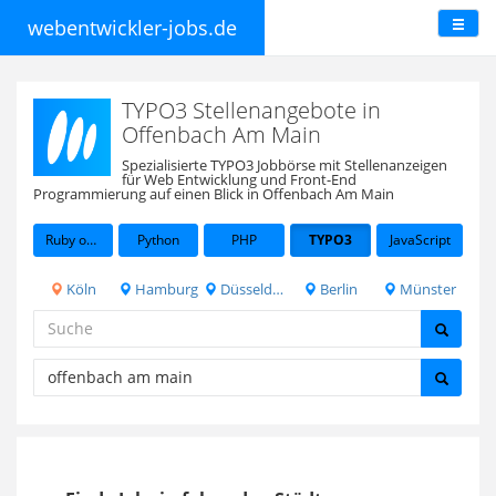
webentwickler-jobs.de
TYPO3 Stellenangebote in
Offenbach Am Main
Spezialisierte TYPO3 Jobbörse mit Stellenanzeigen
für Web Entwicklung und Front-End
Programmierung auf einen Blick in Offenbach Am Main
Ruby on Rails
Python
PHP
TYPO3
JavaScript
Köln
Hamburg
Düsseldorf
Berlin
Münster