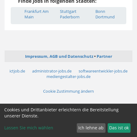
Finde Jobs in folgenden Städten:
Frankfurt Am
Stuttgart
Bonn
Main
Paderborn
Dortmund
Impressum, AGB und Datenschutz
Partner
ictjob.de
administrator-jobs.de
softwareentwickler-jobs.de
mediengestalter-jobs.de
Cookie Zustimmung ändern
Cookies und Drittanbieter erleichtern die Bereitstellung
unserer Dienste.
Lassen Sie mich wählen
Ich lehne ab
Das ist ok