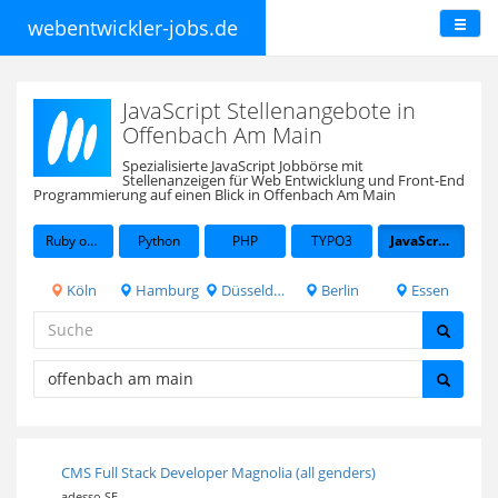
webentwickler-jobs.de
JavaScript Stellenangebote in
Offenbach Am Main
Spezialisierte JavaScript Jobbörse mit
Stellenanzeigen für Web Entwicklung und Front-End
Programmierung auf einen Blick in Offenbach Am Main
Ruby on Rails
Python
PHP
TYPO3
JavaScript
Köln
Hamburg
Düsseldorf
Berlin
Essen
CMS Full Stack Developer Magnolia (all genders)
adesso SE