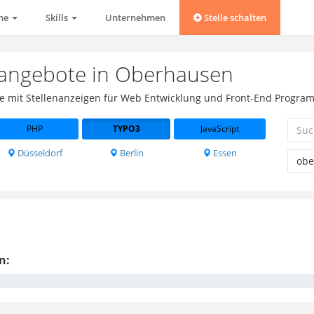
che
Skills
Unternehmen
Stelle schalten
nangebote in Oberhausen
se mit Stellenanzeigen für Web Entwicklung und Front-End Progra
PHP
TYPO3
JavaScript
Düsseldorf
Berlin
Essen
n: