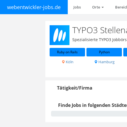
webentwickler-jobs.de
Jobs
Orte
Berei
TYPO3 Stelle
Spezialisierte TYPO3 Jobbör
Ruby on Rails
Python
Köln
Hamburg
Tätigkeit/Firma
Finde Jobs in folgenden Städte