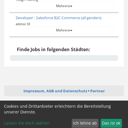
Mehrere
Developer - Salesforce B2C Commerce (all genders)
adesso SE
Mehrere
Finde Jobs in folgenden Städten:
Impressum, AGB und Datenschutz
Partner
ictjob.de
administrator-jobs.de
softwareentwickler-jobs.de
Cookies und Drittanbieter erleichtern die Bereitstellung
mediengestalter-jobs.de
unserer Dienste.
Lassen Sie mich wählen
Ich lehne ab
Das ist ok
Cookie Zustimmung ändern