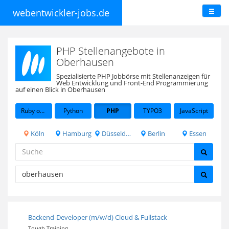
webentwickler-jobs.de
PHP Stellenangebote in
Oberhausen
Spezialisierte PHP Jobbörse mit Stellenanzeigen für
Web Entwicklung und Front-End Programmierung
auf einen Blick in Oberhausen
Ruby on Rails
Python
PHP
TYPO3
JavaScript
Köln
Hamburg
Düsseldorf
Berlin
Essen
Backend-Developer (m/w/d) Cloud & Fullstack
Tough Training