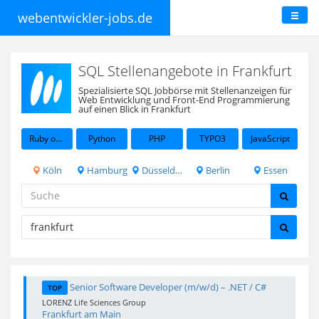
webentwickler-jobs.de
SQL Stellenangebote in Frankfurt
Spezialisierte SQL Jobbörse mit Stellenanzeigen für
Web Entwicklung und Front-End Programmierung
auf einen Blick in Frankfurt
Ruby on Rails
Python
PHP
TYPO3
JavaScript
Köln
Hamburg
Düsseldorf
Berlin
Essen
Senior Software Developer (m/w/d) – .NET / C#
TOP
LORENZ Life Sciences Group
Frankfurt am Main