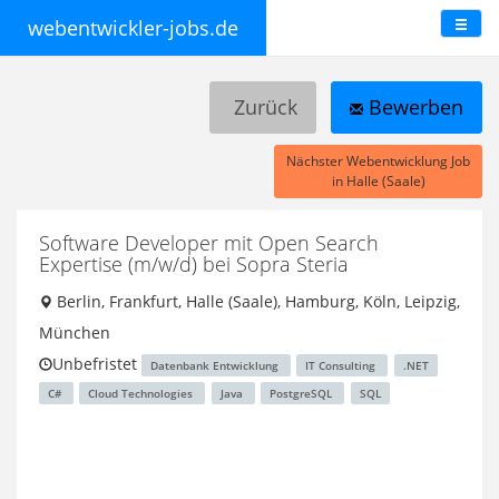
webentwickler-jobs.de
Zurück
Bewerben
Nächster Webentwicklung Job
in Halle (Saale)
Software Developer mit Open Search
Expertise (m/w/d)
bei Sopra Steria
Berlin, Frankfurt, Halle (Saale), Hamburg, Köln, Leipzig,
München
Unbefristet
Datenbank Entwicklung
IT Consulting
.NET
C#
Cloud Technologies
Java
PostgreSQL
SQL