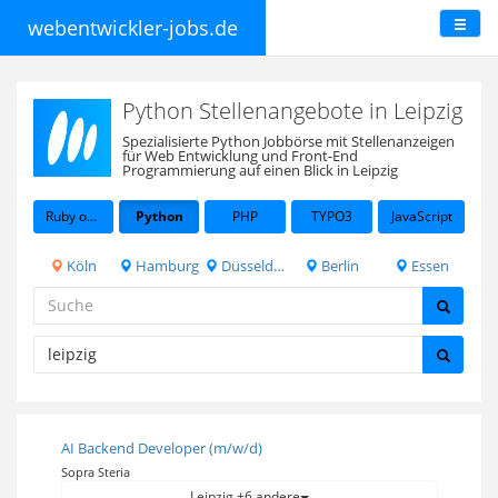
webentwickler-jobs.de
Python Stellenangebote in Leipzig
Spezialisierte Python Jobbörse mit Stellenanzeigen
für Web Entwicklung und Front-End
Programmierung auf einen Blick in Leipzig
Ruby on Rails
Python
PHP
TYPO3
JavaScript
Köln
Hamburg
Düsseldorf
Berlin
Essen
AI Backend Developer (m/w/d)
Sopra Steria
Leipzig +6 andere