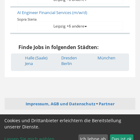
AI Engineer Financial Services (m/w/d)
Sopra Steria
Leipzig +6 andere
Finde Jobs in folgenden Städten:
Halle (Saale)
Dresden
München
Jena
Berlin
Impressum, AGB und Datenschutz
Partner
ictjob.de
administrator-jobs.de
softwareentwickler-jobs.de
Cookies und Drittanbieter erleichtern die Bereitstellung
mediengestalter-jobs.de
unserer Dienste.
Lassen Sie mich wählen
Ich lehne ab
Das ist ok
Cookie Zustimmung ändern