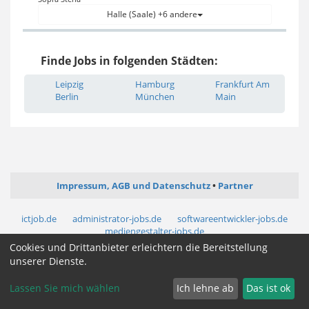
Halle (Saale) +6 andere
Finde Jobs in folgenden Städten:
Leipzig
Hamburg
Frankfurt Am
Berlin
München
Main
Impressum, AGB und Datenschutz
Partner
ictjob.de
administrator-jobs.de
softwareentwickler-jobs.de
mediengestalter-jobs.de
Cookies und Drittanbieter erleichtern die Bereitstellung
unserer Dienste.
Cookie Zustimmung ändern
Lassen Sie mich wählen
Ich lehne ab
Das ist ok