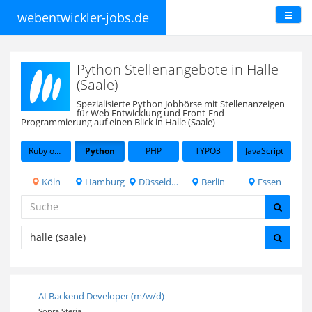
webentwickler-jobs.de
Python Stellenangebote in Halle
(Saale)
Spezialisierte Python Jobbörse mit Stellenanzeigen
für Web Entwicklung und Front-End
Programmierung auf einen Blick in Halle (Saale)
Ruby on Rails
Python
PHP
TYPO3
JavaScript
Köln
Hamburg
Düsseldorf
Berlin
Essen
AI Backend Developer (m/w/d)
Sopra Steria