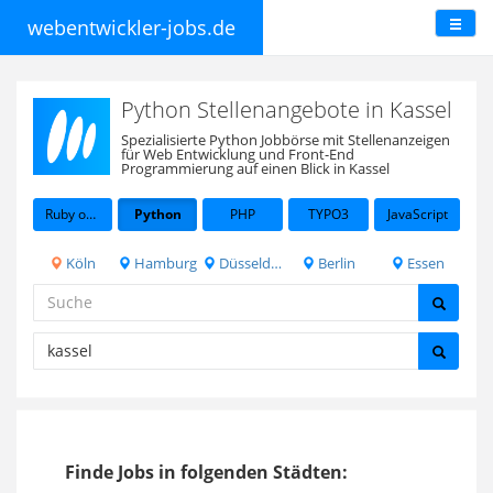
webentwickler-jobs.de
Python Stellenangebote in Kassel
Spezialisierte Python Jobbörse mit Stellenanzeigen
für Web Entwicklung und Front-End
Programmierung auf einen Blick in Kassel
Ruby on Rails
Python
PHP
TYPO3
JavaScript
Köln
Hamburg
Düsseldorf
Berlin
Essen
Finde Jobs in folgenden Städten: