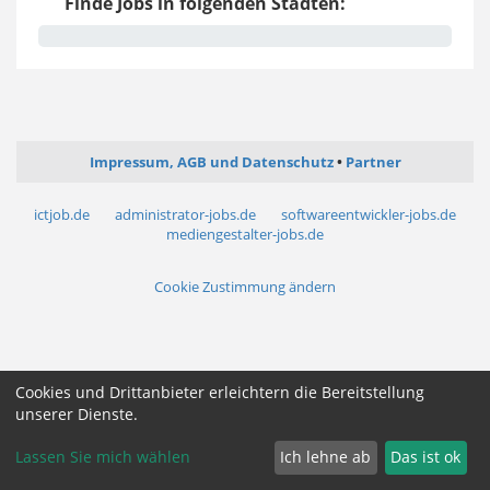
Finde Jobs in folgenden Städten:
Impressum, AGB und Datenschutz
Partner
ictjob.de
administrator-jobs.de
softwareentwickler-jobs.de
mediengestalter-jobs.de
Cookie Zustimmung ändern
Cookies und Drittanbieter erleichtern die Bereitstellung
unserer Dienste.
Lassen Sie mich wählen
Ich lehne ab
Das ist ok