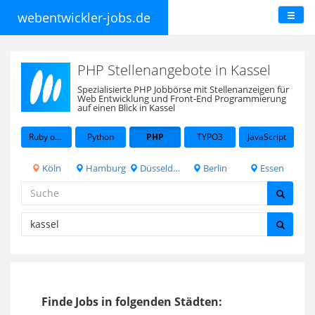
webentwickler-jobs.de
PHP Stellenangebote in Kassel
Spezialisierte PHP Jobbörse mit Stellenanzeigen für
Web Entwicklung und Front-End Programmierung
auf einen Blick in Kassel
Ruby on Rails
Python
PHP
TYPO3
JavaScript
Köln
Hamburg
Düsseldorf
Berlin
Essen
Finde Jobs in folgenden Städten: