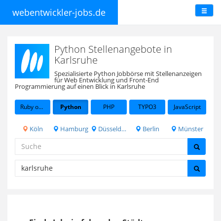
webentwickler-jobs.de
Python Stellenangebote in
Karlsruhe
Spezialisierte Python Jobbörse mit Stellenanzeigen
für Web Entwicklung und Front-End
Programmierung auf einen Blick in Karlsruhe
Ruby on Rails
Python
PHP
TYPO3
JavaScript
Köln
Hamburg
Düsseldorf
Berlin
Münster