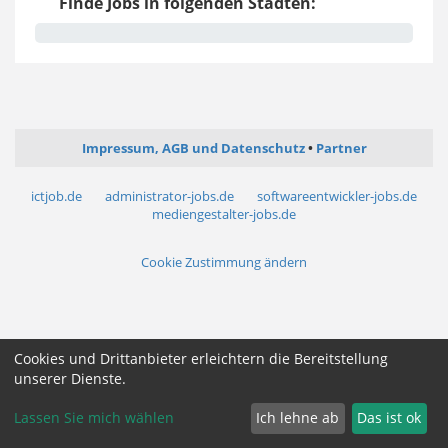
Finde Jobs in folgenden Städten:
Impressum, AGB und Datenschutz
Partner
ictjob.de
administrator-jobs.de
softwareentwickler-jobs.de
mediengestalter-jobs.de
Cookie Zustimmung ändern
Cookies und Drittanbieter erleichtern die Bereitstellung
unserer Dienste.
Lassen Sie mich wählen
Ich lehne ab
Das ist ok