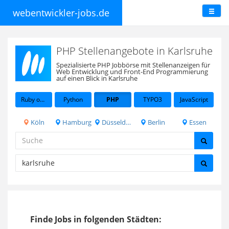
webentwickler-jobs.de
PHP Stellenangebote in Karlsruhe
Spezialisierte PHP Jobbörse mit Stellenanzeigen für
Web Entwicklung und Front-End Programmierung
auf einen Blick in Karlsruhe
Ruby on Rails
Python
PHP
TYPO3
JavaScript
Köln
Hamburg
Düsseldorf
Berlin
Essen
Finde Jobs in folgenden Städten: