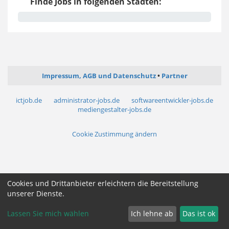
Finde Jobs in folgenden Städten:
Impressum, AGB und Datenschutz
Partner
ictjob.de
administrator-jobs.de
softwareentwickler-jobs.de
mediengestalter-jobs.de
Cookie Zustimmung ändern
Cookies und Drittanbieter erleichtern die Bereitstellung
unserer Dienste.
Lassen Sie mich wählen
Ich lehne ab
Das ist ok