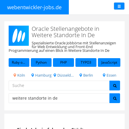
webentwickler-jobs.de
Oracle Stellenangebote in
Weitere Standorte In De
Spezialisierte Oracle Jobbörse mit Stellenanzeigen
für Web Entwicklung und Front-End
Programmierung auf einen Blick in Weitere Standorte In De
Ruby on Rails
Python
PHP
TYPO3
JavaScript
Köln
Hamburg
Düsseldorf
Berlin
Essen