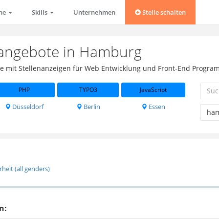
che
Skills
Unternehmen
Stelle schalten
nangebote in Hamburg
rse mit Stellenanzeigen für Web Entwicklung und Front-End Progra
PHP
TYPO3
JavaScript
Düsseldorf
Berlin
Essen
heit (all genders)
n: