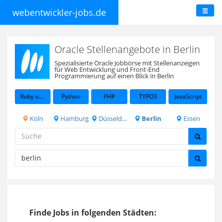
webentwickler-jobs.de
Oracle Stellenangebote in Berlin
Spezialisierte Oracle Jobbörse mit Stellenanzeigen
für Web Entwicklung und Front-End
Programmierung auf einen Blick in Berlin
Ruby on Rails
Python
PHP
TYPO3
JavaScript
Köln
Hamburg
Düsseldorf
Berlin
Essen
Finde Jobs in folgenden Städten: