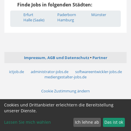
Finde Jobs in folgenden Städten:
Erfurt
Paderborn
Münster
Halle (Saale)
Hamburg
Impressum, AGB und Datenschutz
Partner
ictjob.de
administrator-jobs.de
softwareentwickler-jobs.de
mediengestalter-jobs.de
Cookie Zustimmung ändern
Cookies und Drittanbieter erleichtern die Bereitstellung
unserer Dienste.
Lassen Sie mich wählen
Ich lehne ab
Das ist ok