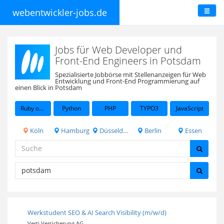
webentwickler-jobs.de
Jobs für Web Developer und
Front-End Engineers in Potsdam
Spezialisierte Jobbörse mit Stellenanzeigen für Web
Entwicklung und Front-End Programmierung auf
einen Blick in Potsdam
Ruby on Rails
Python
PHP
TYPO3
JavaScript
Köln
Hamburg
Düsseldorf
Berlin
Essen
Werkstudent SEO & AI Search Visibility (m/w/d)
Verti Versicherung AG