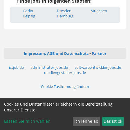
Finde Jobs in folgenden Städten:
Berlin
Dresden
München
Leipzig
Hamburg
Impressum, AGB und Datenschutz
Partner
ictjob.de
administrator-jobs.de
softwareentwickler-jobs.de
mediengestalter-jobs.de
Cookie Zustimmung ändern
Cookies und Drittanbieter erleichtern die Bereitstellung
unserer Dienste.
Lassen Sie mich wählen
Ich lehne ab
Das ist ok