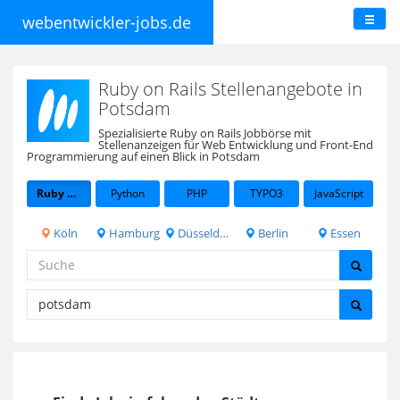
webentwickler-jobs.de
Ruby on Rails Stellenangebote in
Potsdam
Spezialisierte Ruby on Rails Jobbörse mit
Stellenanzeigen für Web Entwicklung und Front-End
Programmierung auf einen Blick in Potsdam
Ruby on Rails
Python
PHP
TYPO3
JavaScript
Köln
Hamburg
Düsseldorf
Berlin
Essen