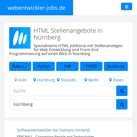
webentwickler-jobs.de
HTML Stellenangebote in
Nürnberg
Spezialisierte HTML Jobbörse mit Stellenanzeigen
für Web Entwicklung und Front-End
Programmierung auf einen Blick in Nürnberg
Ruby on Rails
Python
PHP
TYPO3
JavaScript
Köln
Hamburg
Düsseldorf
Berlin
Essen
Softwareentwickler bei Siemens (m/w/d)
FERCHAU – Connecting People and Technologies