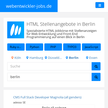
webentwickler-jobs.de
HTML Stellenangebote in Berlin
Spezialisierte HTML Jobbörse mit Stellenanzeigen
für Web Entwicklung und Front-End
Programmierung auf einen Blick in Berlin
Ruby on Rails
Python
PHP
TYPO3
JavaScript
Köln
Hamburg
Düsseldorf
Berlin
Essen
CMS Full Stack Developer Magnolia (all genders)
adesso SE
Berlin +9 andere