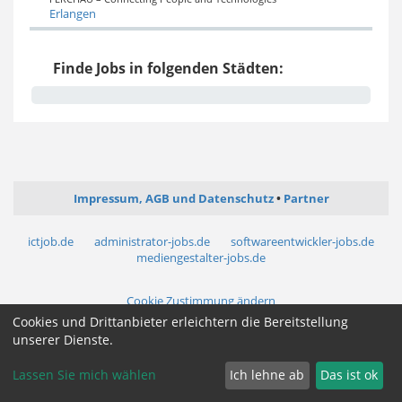
Erlangen
Finde Jobs in folgenden Städten:
Impressum, AGB und Datenschutz
Partner
ictjob.de
administrator-jobs.de
softwareentwickler-jobs.de
mediengestalter-jobs.de
Cookie Zustimmung ändern
Cookies und Drittanbieter erleichtern die Bereitstellung
unserer Dienste.
Lassen Sie mich wählen
Ich lehne ab
Das ist ok