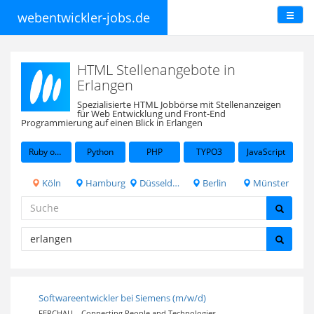
webentwickler-jobs.de
HTML Stellenangebote in
Erlangen
Spezialisierte HTML Jobbörse mit Stellenanzeigen
für Web Entwicklung und Front-End
Programmierung auf einen Blick in Erlangen
Ruby on Rails
Python
PHP
TYPO3
JavaScript
Köln
Hamburg
Düsseldorf
Berlin
Münster
Softwareentwickler bei Siemens (m/w/d)
FERCHAU – Connecting People and Technologies