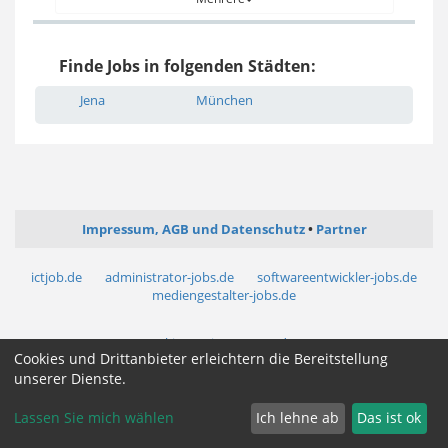
Finde Jobs in folgenden Städten:
Jena
München
Impressum, AGB und Datenschutz
Partner
ictjob.de
administrator-jobs.de
softwareentwickler-jobs.de
mediengestalter-jobs.de
Cookie Zustimmung ändern
Cookies und Drittanbieter erleichtern die Bereitstellung
unserer Dienste.
Lassen Sie mich wählen
Ich lehne ab
Das ist ok