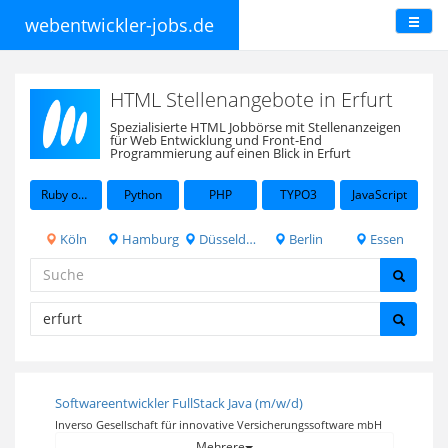
webentwickler-jobs.de
HTML Stellenangebote in Erfurt
Spezialisierte HTML Jobbörse mit Stellenanzeigen
für Web Entwicklung und Front-End
Programmierung auf einen Blick in Erfurt
Ruby on Rails
Python
PHP
TYPO3
JavaScript
Köln
Hamburg
Düsseldorf
Berlin
Essen
Softwareentwickler FullStack Java (m/w/d)
Inverso Gesellschaft für innovative Versicherungssoftware mbH
Mehrere