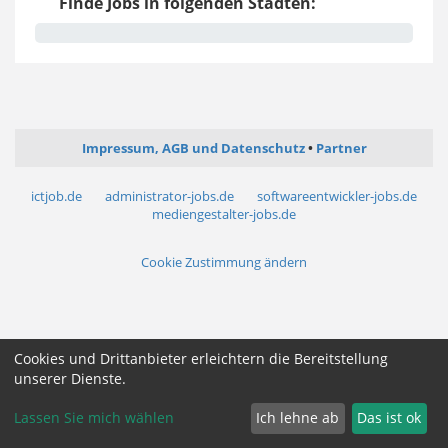
Finde Jobs in folgenden Städten:
Impressum, AGB und Datenschutz
Partner
ictjob.de
administrator-jobs.de
softwareentwickler-jobs.de
mediengestalter-jobs.de
Cookie Zustimmung ändern
Cookies und Drittanbieter erleichtern die Bereitstellung
unserer Dienste.
Lassen Sie mich wählen
Ich lehne ab
Das ist ok