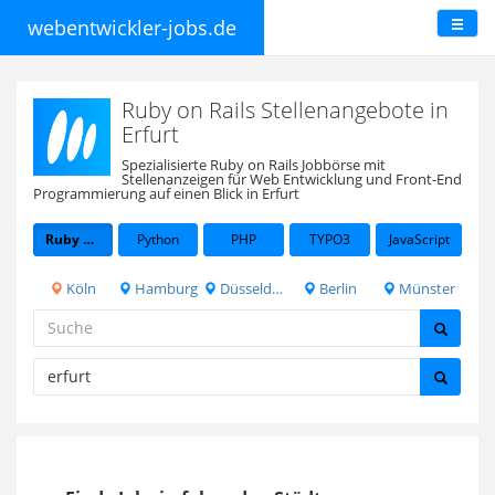
webentwickler-jobs.de
Ruby on Rails Stellenangebote in
Erfurt
Spezialisierte Ruby on Rails Jobbörse mit
Stellenanzeigen für Web Entwicklung und Front-End
Programmierung auf einen Blick in Erfurt
Ruby on Rails
Python
PHP
TYPO3
JavaScript
Köln
Hamburg
Düsseldorf
Berlin
Münster