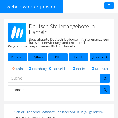
webentwickler-jobs.de
Deutsch Stellenangebote in
Hameln
Spezialisierte Deutsch Jobbörse mit Stellenanzeigen
für Web Entwicklung und Front-End
Programmierung auf einen Blick in Hameln
Ruby on Rails
Python
PHP
TYPO3
JavaScript
Köln
Hamburg
Düsseldorf
Berlin
Münster
Senior Frontend Software Engineer SAP BTP (all genders)
adesso business consulting AG