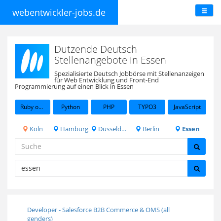
webentwickler-jobs.de
Dutzende Deutsch
Stellenangebote in Essen
Spezialisierte Deutsch Jobbörse mit Stellenanzeigen
für Web Entwicklung und Front-End
Programmierung auf einen Blick in Essen
Ruby on Rails
Python
PHP
TYPO3
JavaScript
Köln
Hamburg
Düsseldorf
Berlin
Essen
Developer - Salesforce B2B Commerce & OMS (all
genders)